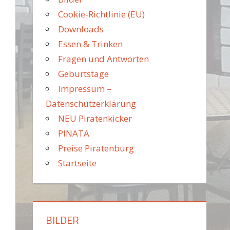
Cookie-Richtlinie (EU)
Downloads
Essen & Trinken
Fragen und Antworten
Geburtstage
Impressum –
Datenschutzerklärung
NEU Piratenkicker
PINATA
Preise Piratenburg
Startseite
BILDER